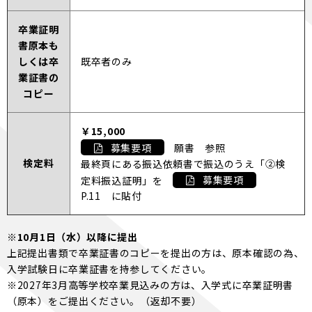
卒業証明
書原本も
しくは卒
既卒者のみ
業証書の
コピー
￥15,000
募集要項
願書 参照
検定料
最終頁にある振込依頼書で振込のうえ「②検
定料振込証明」を
募集要項
P.11 に貼付
※10月1日（水）以降に提出
上記提出書類で卒業証書のコピーを提出の方は、原本確認の為、
入学試験日に卒業証書を持参してください。
※2027年3月高等学校卒業見込みの方は、入学式に卒業証明書
（原本）をご提出ください。（返却不要）