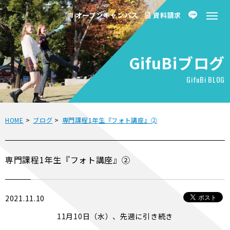
オープンキャンパス
資料請求
GifuBiブログ
GifuBi BLOG
HOME
>
ブログ
>
専門課程1年生『フォト講座』➁
専門課程1年生『フォト講座』➁
2021.11.10
11月10日（水）、先週に引き続き