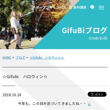
オープンキャンパス
資料請求
GifuBiブログ
GifuBi BLOG
HOME
>
ブログ
>
☆Gifubi ハロウィン☆
☆Gifubi ハロウィン☆
2018.10.24
今年も、この日が近づいてきましたね・・