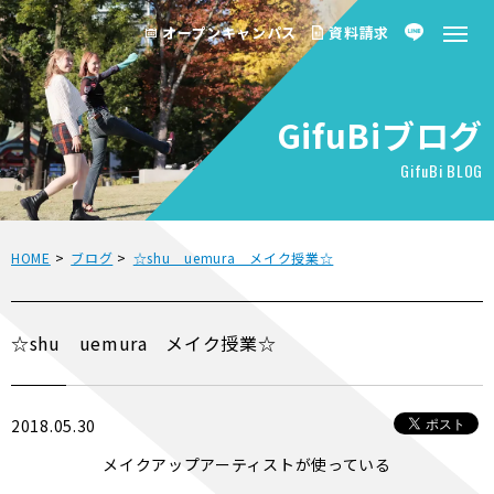
オープンキャンパス
資料請求
GifuBiブログ
GifuBi BLOG
HOME
>
ブログ
>
☆shu uemura メイク授業☆
☆shu uemura メイク授業☆
2018.05.30
メイクアップアーティストが使っている