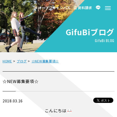
オープンキャンパス
資料請求
GifuBiブログ
GifuBi BLOG
HOME
>
ブログ
>
☆NEW募集要項☆
☆NEW募集要項☆
2018.03.16
こんにちは