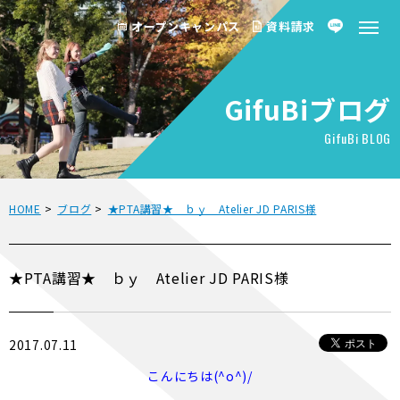
オープンキャンパス
資料請求
GifuBiブログ
GifuBi BLOG
HOME
>
ブログ
>
★PTA講習★ ｂｙ Atelier JD PARIS様
★PTA講習★ ｂｙ Atelier JD PARIS様
2017.07.11
こんにちは(^o^)/