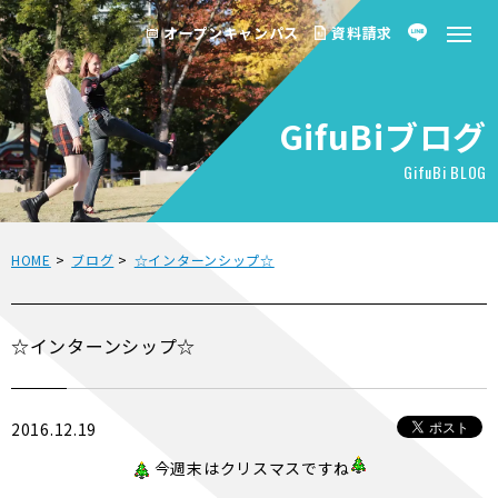
オープンキャンパス
資料請求
GifuBiブログ
GifuBi BLOG
HOME
>
ブログ
>
☆インターンシップ☆
☆インターンシップ☆
2016.12.19
今週末はクリスマスですね