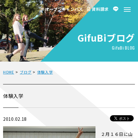
オープンキャンパス
資料請求
GifuBiブログ
GifuBi BLOG
HOME
>
ブログ
>
体験入学
体験入学
2010.02.18
２月１６日に山