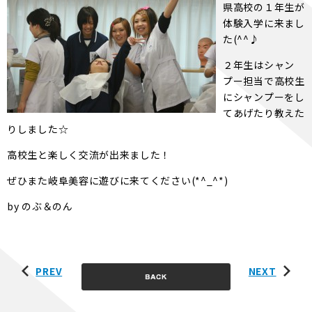
県高校の１年生が
体験入学に来まし
た(^^♪
２年生はシャン
プー担当で高校生
にシャンプーをし
てあげたり教えた
りしました☆
高校生と楽しく交流が出来ました！
ぜひまた岐阜美容に遊びに来てください(*^_^*)
by のぶ＆のん
PREV
NEXT